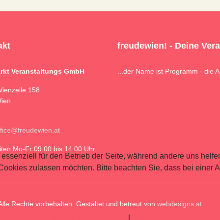
akt
freudewien! - Deine Ver
rkt Veranstaltungs GmbH
...der Name ist Programm - die A
Wienzeile 158
ien
ffice@freudewien.at
iten Mo-Fr 09.00 bis 14.00 Uhr
 essenziell für den Betrieb der Seite, während andere uns helf
 Cookies zulassen möchten. Bitte beachten Sie, dass bei einer 
le Rechte vorbehalten. Gestaltet und betreut von
webdesigns.at
Weitere Informationen
|
Impressum