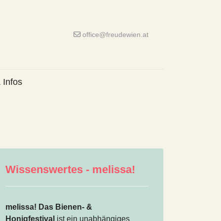
office@freudewien.at
 Infos
Wissenswertes - melissa!
melissa! Das Bienen- &
Honigfestival
ist ein unabhängiges