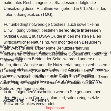
nationales Recht umgesetzt. Stattdessen erfolgte die
Umsetzung dieser Richtlinie weitgehend in § 15 Abs.3 des
Telemediengesetzes (TMG).
Für unbedingt notwendige Cookies, auch soweit keine
Einwilligung vorliegt, bestehen
berechtigte Interessen
(Artikel 6 Abs. 1 lit. f DSGVO), die in den meisten Fällen
wirtschaftlicher Natur sind. Wir möchten den Besuchern
Wir benutzen Cookies
der Website eine angenehme Benutzererfahrung
Wir nutzen Cookies auf unserer Website. Einige von ihnen sind
bescheren und dafür sind bestimmte Cookies oft unbedingt
essenziell für den Betrieb der Seite, während andere uns
notwendig.
helfen, diese Website und die Nutzererfahrung zu verbessern
Soweit nicht unbedingt erforderliche Cookies zum Einsatz
(Tracking Cookies). Sie können selbst entscheiden, ob Sie die
kommen, geschieht dies nur im Falle Ihrer Einwilligung.
Cookies zulassen möchten. Bitte beachten Sie, dass bei einer
Rechtsgrundlage ist insoweit Art. 6 Abs. 1 lit. a DSGVO.
Ablehnung womöglich nicht mehr alle Funktionalitäten der
Seite zur Verfügung stehen.
In den folgenden Abschnitten werden Sie genauer über
den Einsatz von Cookies informiert, sofern eingesetzte
Akzeptieren
Ablehnen
Software Cookies verwendet.
Impressum